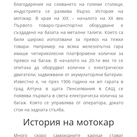
благодарение на сливането на големи столици,
индустрията се развива бързо. История на
мотокар. В края на XIX – началото на XX век
Първото товаро-транспортно оборудване е
създадено на базата на метални талиги. Които са
били широко използвани за превоз на тежки
товари. Например на всяка железопътна гара
имаше четириколесни платформени колички за
превоз на багаж. В началото на 20-ти век те се
опитаха да оборудват колички с електрически
двигатели, задвижвани от акумулаторлни батерии.
Известно е, че през 1906 година на жп гарата в
град Алтуна в щата Пенсилвания в САЩ се
появява първата в света електрическа количка за
багаж. Която се управлява от оператора, докато
стои на задната стълба.
История на мотокар
Много скоро самоходните каруци стават