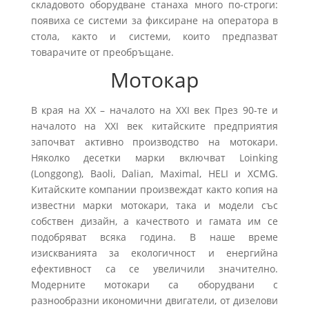
складовото оборудване станаха много по-строги:
появиха се системи за фиксиране на оператора в
стола, както и системи, които предпазват
товарачите от преобръщане.
Мотокар
В края на XX – началото на XXI век През 90-те и
началото на XXI век китайските предприятия
започват активно производство на мотокари.
Няколко десетки марки включват Loinking
(Longgong), Baoli, Dalian, Maximal, HELI и XCMG.
Китайските компании произвеждат както копия на
известни марки мотокари, така и модели със
собствен дизайн, а качеството и гамата им се
подобряват всяка година. В наше време
изискванията за екологичност и енергийна
ефективност са се увеличили значително.
Модерните мотокари са оборудвани с
разнообразни икономични двигатели, от дизелови