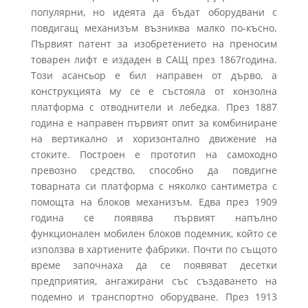
популярни, но идеята да бъдат оборудвани с
повдигащ механизъм възниква малко по-късно.
Първият патент за изобретението на преносим
товарен лифт е издаден в САЩ през 1867година.
Този асансьор е бил направен от дърво, а
конструкцията му се е състояла от конзолна
платформа с отводнители и лебедка. През 1887
година е направен първият опит за комбиниране
на вертикално и хоризонтално движение на
стоките. Построен е прототип на самоходно
превозно средство, способно да повдигне
товарната си платформа с няколко сантиметра с
помощта на блоков механизъм. Едва през 1909
година се появява първият напълно
функционален мобилен блоков подемник, който се
използва в хартиените фабрики. Почти по същото
време започнаха да се появяват десетки
предприятия, ангажирани със създаването на
подемно и транспортно оборудване. През 1913