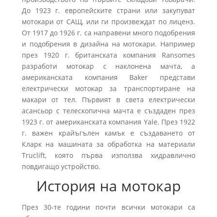
До 1923 г. европейските страни или закупуват
мотокари от САЩ, или ги произвеждат по лиценз.
От 1917 до 1926 г. са направени много подобрения
и подобрения в дизайна на мотокари. Например
през 1920 г. британската компания Ransomes
разработи мотокар с наклонена мачта, а
американската компания Baker представи
електрически мотокар за транспортиране на
макари от тел. Първият в света електрически
асансьор с телескопична мачта е създаден през
1923 г. от американската компания Yale. През 1922
г. важен крайъгълен камък е създаването от
Кларк на машината за обработка на материали
Truclift, която първа използва хидравлично
повдигащо устройство.
История на мотокар
През 30-те години почти всички мотокари са