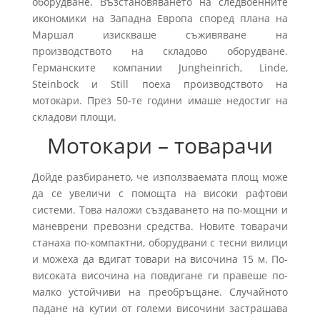
оборудване. Възстановяването на следвоенните
икономики на Западна Европа според плана на
Маршал изискваше съживяване на
производството на складово оборудване.
Германските компании Jungheinrich, Linde,
Steinbock и Still поеха производството на
мотокари. През 50-те години имаше недостиг на
складови площи.
Мотокари – товарачи
Дойде разбирането, че използваемата площ може
да се увеличи с помощта на високи рафтови
системи. Това наложи създаването на по-мощни и
маневрени превозни средства. Новите товарачи
станаха по-компактни, оборудвани с тесни вилици
и можеха да вдигат товари на височина 15 м. По-
високата височина на повдигане ги правеше по-
малко устойчиви на преобръщане. Случайното
падане на кутии от големи височини застрашава