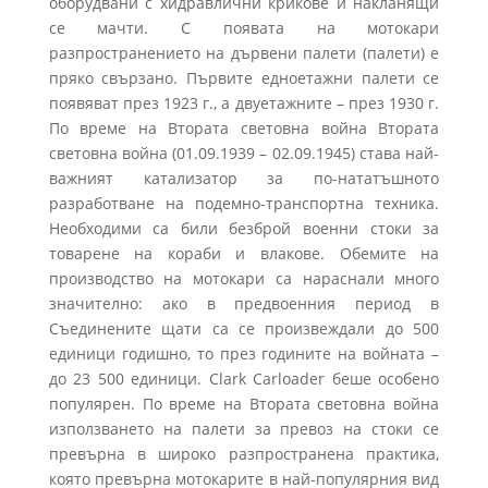
оборудвани с хидравлични крикове и накланящи
се мачти. С появата на мотокари
разпространението на дървени палети (палети) е
пряко свързано. Първите едноетажни палети се
появяват през 1923 г., а двуетажните – през 1930 г.
По време на Втората световна война Втората
световна война (01.09.1939 – 02.09.1945) става най-
важният катализатор за по-нататъшното
разработване на подемно-транспортна техника.
Необходими са били безброй военни стоки за
товарене на кораби и влакове. Обемите на
производство на мотокари са нараснали много
значително: ако в предвоенния период в
Съединените щати са се произвеждали до 500
единици годишно, то през годините на войната –
до 23 500 единици. Clark Carloader беше особено
популярен. По време на Втората световна война
използването на палети за превоз на стоки се
превърна в широко разпространена практика,
която превърна мотокарите в най-популярния вид