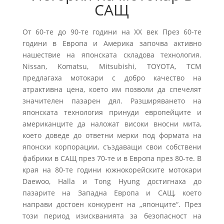
САЩ
От 60-те до 90-те години на XX век През 60-те
години в Европа и Америка започва активно
нашествие на японската складова технология.
Nissan, Komatsu, Mitsubishi, TOYOTA, TCM
предлагаха мотокари с добро качество на
атрактивна цена, което им позволи да спечелят
значителен пазарен дял. Разширяването на
японската технология принуди европейците и
американците да наложат високи вносни мита,
което доведе до ответни мерки под формата на
японски корпорации, създаващи свои собствени
фабрики в САЩ през 70-те и в Европа през 80-те. В
края на 80-те години южнокорейските мотокари
Daewoo, Halla и Tong Hyung достигнаха до
пазарите на Западна Европа и САЩ, което
направи достоен конкурент на „японците“. През
този период изискванията за безопасност на