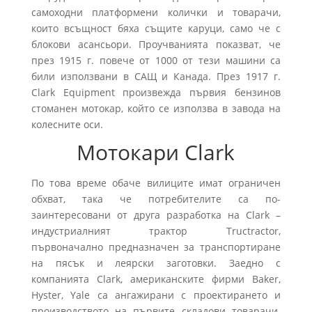
самоходни платформени колички и товарачи,
които всъщност бяха същите каруци, само че с
блокови асансьори. Проучванията показват, че
през 1915 г. повече от 1000 от тези машини са
били използвани в САЩ и Канада. През 1917 г.
Clark Equipment произвежда първия бензинов
стоманен мотокар, който се използва в завода на
колесните оси.
Мотокари Clark
По това време обаче вилиците имат ограничен
обхват, така че потребителите са по-
заинтересовани от друга разработка на Clark –
индустриалният трактор Tructractor,
първоначално предназначен за транспортиране
на пясък и леярски заготовки. Заедно с
компанията Clark, американските фирми Baker,
Hyster, Yale са ангажирани с проектирането и
производството на първите складови товарачи.