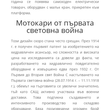
година се появява самоходен електрически
товарач, оборудван с малък кран, прикрепен към
платформа.
Мотокари от първата
световна война
Този дизайн скоро стана често срещан. През 1914
г. е получен първият патент за изобретението на
хидравличен асансьор, но сложността и високата
цена на изследванията са довели до факта, че
разработването на хидравлично повдигателно
оборудване е извършено едва през 1932 г. От
Първия до Втория свят Война С настъпването на
Първата световна война (28.07.1914 г. – 11.11.1918
г.), обемът на търговията се увеличи значително,
тъй като САЩ активно участваха във военни
доставки. Това подтикна създаването и
интензивното производство на складово
оборудване. Бяха произведени огромен брой