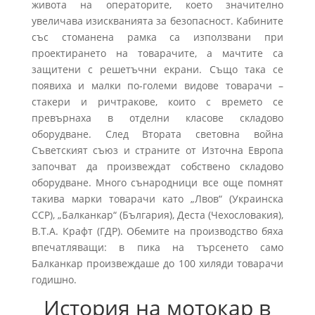
живота на операторите, което значително
увеличава изискванията за безопасност. Кабините
със стоманена рамка са използвани при
проектирането на товарачите, а мачтите са
защитени с решетъчни екрани. Също така се
появиха и малки по-големи видове товарачи –
стакери и ричтракове, които с времето се
превърнаха в отделни класове складово
оборудване. След Втората световна война
Съветският съюз и страните от Източна Европа
започват да произвеждат собствено складово
оборудване. Много сънародници все още помнят
такива марки товарачи като „Лвов“ (Украинска
ССР), „Балканкар“ (България), Деста (Чехословакия),
В.Т.А. Крафт (ГДР). Обемите на производство бяха
впечатляващи: в пика на търсенето само
Балканкар произвеждаше до 100 хиляди товарачи
годишно.
История на мотокар в