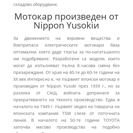
складово оборудване.
Мотокар произведен от
Nippon Yusokiи
За движението на взривни вещества и
боеприпаси електрическите мотокари бяха
оптимални, което даде тласък за по-нататъшното
им подобряване. Разработени са модели, които
могат да изпълняват пълна 8-часова смяна без
презареждане. От края на 40-те до 60-те години на
XX век Интересно е, че първият японски мотокар е
произведен от Nippon Yusoki през 1939 г., но за
разлика от САЩ, войната допринася за
прекратяването на тяхното производство. Едва в
началото на 1949 г. първият модел на товарача на
японската компания TSM слезе от поточната
линия. В началото на 50-те години TOYOTA
започва масово производство на подобно