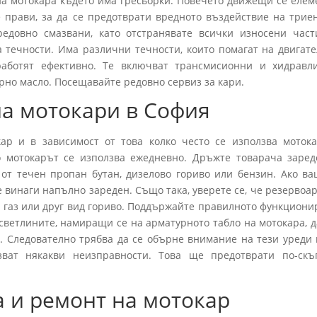
на мотокара където има гресьорки. Повечето движещи се елем
е прави, за да се предотврати вредното въздействие на триен
редовно смазвани, като отстранявате всички износени част
 течности. Има различни течности, които помагат на двигате
работят ефективно. Те включват трансмисионни и хидравл
орно масло. Посещавайте редовно сервиз за кари.
а мотокари в София
ар и в зависимост от това колко често се използва мотока
о мотокарът се използва ежедневно. Дръжте товарача заред
 от течен пропан бутан, дизелово гориво или бензин. Ако ва
е винаги напълно зареден. Също така, уверете се, че резервоа
а газ или друг вид гориво. Поддържайте правилното функциони
светлините, намиращи се на арматурното табло на мотокара, д
а. Следователно трябва да се обърне внимание на тези уреди 
зват някакви неизправности. Това ще предотврати по-скъ
 и ремонт на мотокар