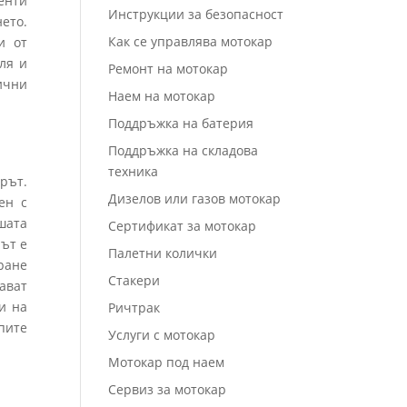
енти
Инструкции за безопасност
ето.
Как се управлява мотокар
и от
ля и
Ремонт на мотокар
ични
Наем на мотокар
Поддръжка на батерия
Поддръжка на складова
техника
рът.
Дизелов или газов мотокар
ен с
шата
Сертификат за мотокар
рът е
Палетни колички
ране
Стакери
ават
и на
Ричтрак
пите
Услуги с мотокар
Мотокар под наем
Сервиз за мотокар