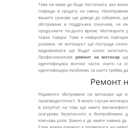
Това не може да бъде постигнато, ако внез
повреди в средата на смяна. Неизправния
вашите срокове ще доведе до забавяне, ще
обслужване и поддръжка означава, че им
продължите по-дълго време. Мотокарите р
тежки товари. Това е невероятно повтаря
разумно, че мотокарът ще пострада силно
хидравликата ще бъдат силно засегнати
Професионалния
ремонт на мотокар
ще 
идентифицира всички части, които са и
идентифицира проблеми, за които трябва да
Ремонт н
Редовното обслужване на мотокари ще о
производителност. В много случаи мотокаръ
в резултат на това ще имате високоефект
осигурява безопасното и безпроблемно 
ключова роля. Важно е да имате навика да
Един важен елемент е проверката на ниват