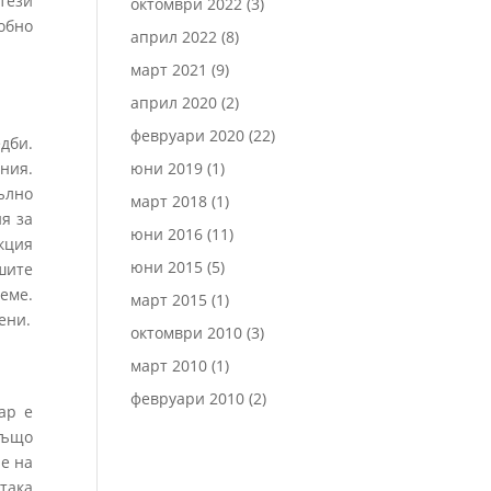
тези
октомври 2022
(3)
обно
април 2022
(8)
март 2021
(9)
април 2020
(2)
февруари 2020
(22)
дби.
ния.
юни 2019
(1)
ълно
март 2018
(1)
я за
юни 2016
(11)
кция
юни 2015
(5)
шите
реме.
март 2015
(1)
ени.
октомври 2010
(3)
март 2010
(1)
февруари 2010
(2)
ар е
също
е на
така