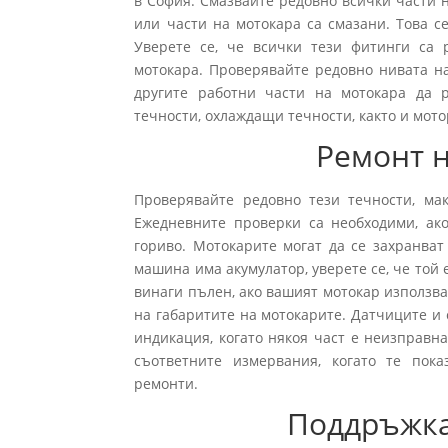
в София. Смазвайте редовно всички части 
или части на мотокара са смазани. Това с
Уверете се, че всички тези фитинги са 
мотокара. Проверявайте редовно нивата на
другите работни части на мотокара да 
течности, охлаждащи течности, както и мот
Ремонт н
Проверявайте редовно тези течности, мак
Ежедневните проверки са необходими, ак
гориво. Мотокарите могат да се захранват
машина има акумулатор, уверете се, че той 
винаги пълен, ако вашият мотокар използв
на габаритите на мотокарите. Датчиците и 
индикация, когато някоя част е неизправн
съответните измервания, когато те пока
ремонти.
Поддръжка