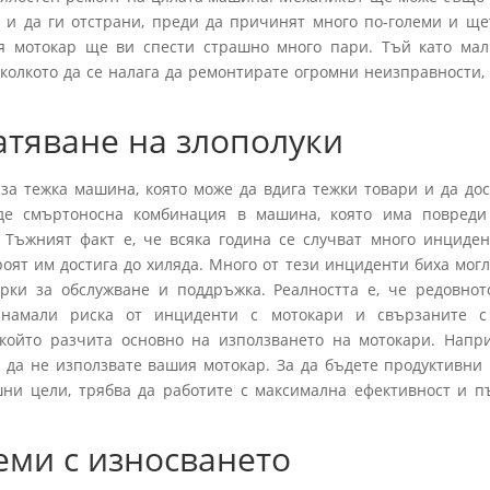
 и да ги отстрани, преди да причинят много по-големи и ще
я мотокар ще ви спести страшно много пари. Тъй като мал
колкото да се налага да ремонтирате огромни неизправности, 
тяване на злополуки
 за тежка машина, която може да вдига тежки товари и да дос
ъде смъртоносна комбинация в машина, която има повреди
 Тъжният факт е, че всяка година се случват много инциден
оят им достига до хиляда. Много от тези инциденти биха могл
рки за обслужване и поддръжка. Реалността е, че редовнот
намали риска от инциденти с мотокари и свързаните с
 който разчита основно на използването на мотокари. Напр
е да не използвате вашия мотокар. За да бъдете продуктивни 
шни цели, трябва да работите с максимална ефективност и п
ми с износването