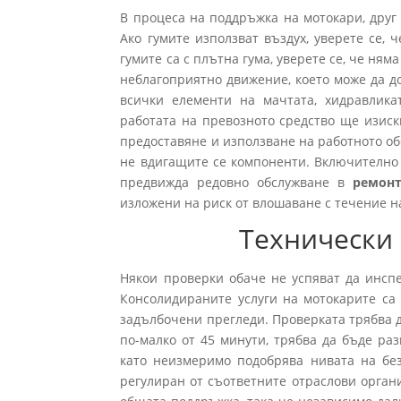
В процеса на поддръжка на мотокари, друг 
Ако гумите използват въздух, уверете се, 
гумите са с плътна гума, уверете се, че ня
неблагоприятно движение, което може да д
всички елементи на мачтата, хидравлика
работата на превозното средство ще изиск
предоставяне и използване на работното об
не вдигащите се компоненти. Включително 
предвижда редовно обслужване в
ремонт
изложени на риск от влошаване с течение на
Технически 
Някои проверки обаче не успяват да инспе
Консолидираните услуги на мотокарите са
задълбочени прегледи. Проверката трябва 
по-малко от 45 минути, трябва да бъде раз
като неизмеримо подобрява нивата на без
регулиран от съответните отраслови органи