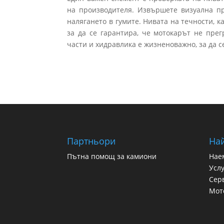
на производителя. Извършете визуална про
налягането в гумите. Нивата на течности, 
за да се гарантира, че мотокарът не пре
части и хидравлика е жизненоважно, за да 
Партньори
Най
Пътна помощ за камиони
Нае
Услу
Сер
Мот