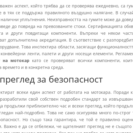
важен аспект, който трябва да се проверява ежедневно, са гум
че в тях се поддържа правилното въздушно налягане. В случай
ма налични уплътнения. Неизправността на гумите може да дове
оведе до повреда на превозваните стоки. Сертификацията обх
та и други повдигащи компоненти. Въпреки че някои част
ват допълнителна акредитация. В съответствие с разпоредбит
орудване. Това инспектира области, засягащи функционалностт
конвейерни ленти, палети и други носещи елементи. Регламе
 на мотокар
като се проверяват всички компоненти, коит
 времето и в конкретна среда.
преглед за безопасност
ктират всеки един аспект от работата на мотокара. Поради к
 разработили свой собствен подробен стандарт за извършван
да продължи приблизително час и всеки преглед, който продъл
гледан най-подробно. Това не само осигурява много по-строг т
опасност. Но също така гарантира, че той е правилно оцен
. Важно е да се отбележи, че щателният преглед не е същото 