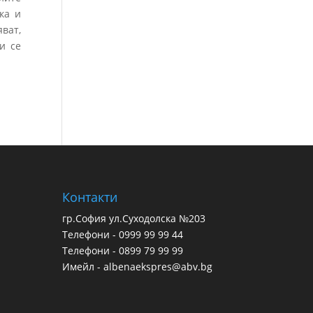
ка и
яват,
и се
Контакти
гр.София ул.Суходолска №203
Телефони - 0999 99 99 44
Телефони - 0899 79 99 99
Имейл - albenaekspres@abv.bg