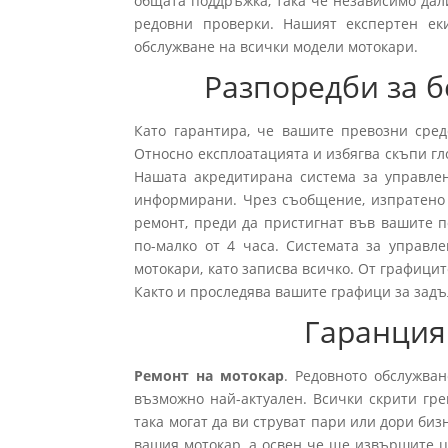
общата поддръжка, така че независимо дал
редовни проверки. Нашият експертен ек
обслужване на всички модели мотокари.
Разпоредби за б
Като гарантира, че вашите превозни сред
Относно експлоатацията и избягва скъпи г
Нашата акредитирана система за управле
информирани. Чрез съобщение, изпратено о
ремонт, преди да пристигнат във вашите п
по-малко от 4 часа. Системата за управ
мотокари, като записва всичко. От графицит
Както и проследява вашите графици за задъл
Гаранция
Ремонт на мотокар
. Редовното обслужва
възможно най-актуален. Всички скрити гре
така могат да ви струват пари или дори би
вашия мотокар, а освен че ще извършите 