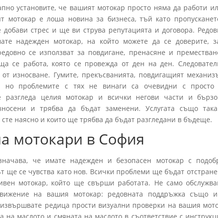
апно установите, че вашият мотокар просто няма да работи ил
т мотокар е лоша новина за бизнеса, тъй като пропусканет
 добави стрес и ще ви струва репутацията и договора. Редов
ате надежден мотокар, на който можете да се доверите, з
едовно се използват за повдигане, пренасяне и преместван
ща се работа, която се провежда от ден на ден. Следовател
 от износване. Гумите, прекъсванията, повдигащият механиз
, но проблемите с тях не винаги са очевидни с просто 
разгледа целия мотокар и всички негови части и бърз
зносени и трябва да бъдат заменени. Услугата също так
 сте наясно и които ще трябва да бъдат разгледани в бъдеще.
а мотокари в София
значава, че имате надежден и безопасен мотокар с подоб
т ще се чувства като нов. Всички проблеми ще бъдат отстране
ивен мотокар, който ще свърши работата. Не само обслужва
движение на вашия мотокар: редовната поддръжка също и
 извършвате редица прости визуални проверки на вашия мото
а на маслото и смяната на маслото в съответствие с инструкц