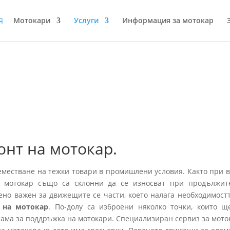
Мотокари
Услуги
Информация за мотокар
онт на мотокар.
еместване на тежки товари в промишлени условия. Както при в
 мотокар също са склонни да се износват при продължит
ено важен за движещите се части, което налага необходимостт
 на мотокар
. По-долу са изброени няколко точки, които щ
рама за поддръжка на мотокари. Специализиран сервиз за мото