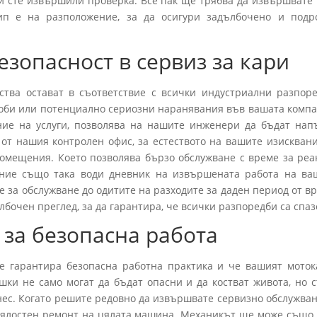
и сте извършили проверка. Все пак ще трябва да извършвате 
ип е на разположение, за да осигури задълбочено и подр
езопасност в сервиз за кари
ства остават в съответствие с всички индустриални разпоре
лоби или потенциално сериозни наранявания във вашата компа
ние на услуги, позволява на нашите инженери да бъдат нап
т нашия контролен офис, за естеството на вашите изисквани
омещения. Което позволява бързо обслужване с време за реа
ление също така води дневник на извършената работа на ва
е за обслужване до одитите на разходите за даден период от в
бочен преглед, за да гарантира, че всички разпоредби са спаз
 за безопасна работа
не гарантира безопасна работна практика и че вашият моток
шки не само могат да бъдат опасни и да костват живота, но 
знес. Когато решите редовно да извършвате сервизно обслужван
цялостен ремонт на цялата машина. Механикът ще може също 