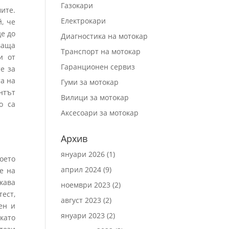
Газокари
ите.
Електрокари
, че
де до
Диагностика на мотокар
ваща
Транспорт на мотокар
и от
Гаранционен сервиз
е за
а на
Гуми за мотокар
нтът
Вилици за мотокар
о са
Аксесоари за мотокар
Архив
януари 2026
(1)
оето
април 2024
(9)
е на
жава
ноември 2023
(2)
ест,
август 2023
(2)
ен и
януари 2023
(2)
като