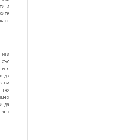
ти и
ките
като
тига
 със
ти с
и да
о ви
 тях
имер
и да
ълен