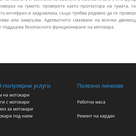
верка на гумите; проверете както протектора на гумата, та
като антифриз и хидравлика, също трябва редовно да се провер
грява или замръзва. Адекватното смазване на всички движещ
се поддържа безопасното функциониране на мотокара.
-популярни услуги
Полезни линкове
м на мотокари
ги с мотокари
Работна маса
виз за мотокари
окари под наем
Ремонт на кардан