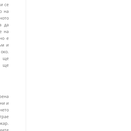
и се
о на
ното
а да
е на
но е
ъм и
око.
о ще
а ще
рена
ни и
нето
грае
кар.
иите