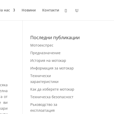
За нас
Новини
Контакти
Последни публикации
Мотоекспрес
Предназначение
История на мотокар
Информация за мотокар
Технически
характеристики
сяка
Как да изберете мотокар
елна
а от
Техническа безопасност
е ви
Ръководство за
кари
експлоатация