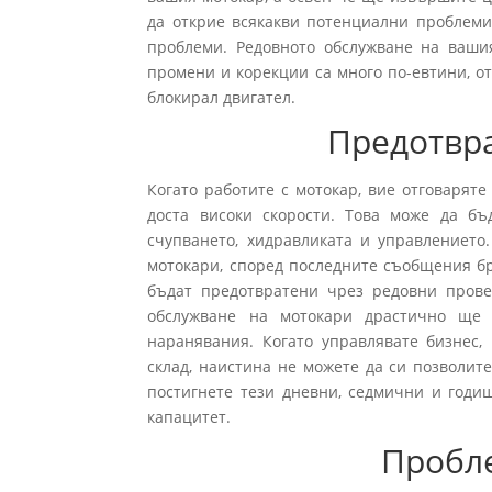
да открие всякакви потенциални проблеми
проблеми. Редовното обслужване на ваши
промени и корекции са много по-евтини, от
блокирал двигател.
Предотвра
Когато работите с мотокар, вие отговаряте
доста високи скорости. Това може да б
счупването, хидравликата и управлението.
мотокари, според последните съобщения бр
бъдат предотвратени чрез редовни прове
обслужване на мотокари драстично ще 
наранявания. Когато управлявате бизнес,
склад, наистина не можете да си позволит
постигнете тези дневни, седмични и годи
капацитет.
Пробле