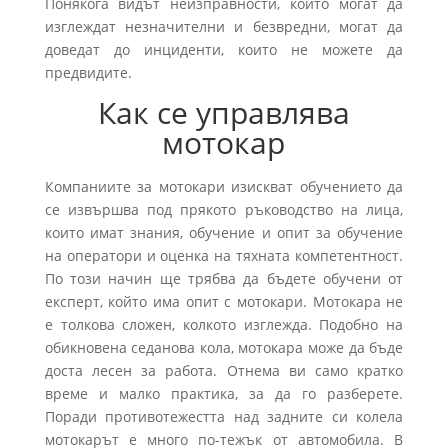
Понякога видът неизправности, които могат да
изглеждат незначителни и безвредни, могат да
доведат до инциденти, които не можете да
предвидите.
Как се управлява
мотокар
Компаниите за мотокари изискват обучението да
се извършва под прякото ръководство на лица,
които имат знания, обучение и опит за обучение
на оператори и оценка на тяхната компетентност.
По този начин ще трябва да бъдете обучени от
експерт, който има опит с мотокари. Мотокара не
е толкова сложен, колкото изглежда. Подобно на
обикновена седанова кола, мотокара може да бъде
доста лесен за работа. Отнема ви само кратко
време и малко практика, за да го разберете.
Поради противотежестта над задните си колела
мотокарът е много по-тежък от автомобила. В