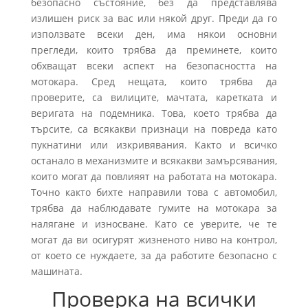
безопасно състояние, без да представлява
излишен риск за вас или някой друг. Преди да го
използвате всеки ден, има някои основни
прегледи, които трябва да преминете, които
обхващат всеки аспект на безопасността на
мотокара. Сред нещата, които трябва да
проверите, са вилиците, мачтата, каретката и
веригата на подемника. Това, което трябва да
търсите, са всякакви признаци на повреда като
пукнатини или изкривявания. Както и всичко
останало в механизмите и всякакви замърсявания,
които могат да повлияят на работата на мотокара.
Точно както бихте направили това с автомобил,
трябва да наблюдавате гумите на мотокара за
налягане и износване. Като се уверите, че те
могат да ви осигурят жизненото ниво на контрол,
от което се нуждаете, за да работите безопасно с
машината.
Проверка на всички