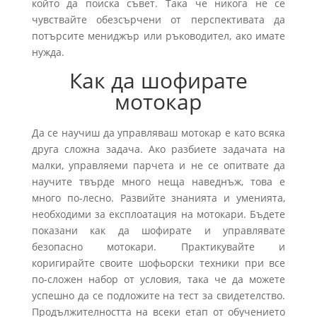
който да поиска съвет. Така че никога не се
чувствайте обезсърчени от перспективата да
потърсите мениджър или ръководител, ако имате
нужда.
Как да шофирате
мотокар
Да се ​​научиш да управляваш мотокар е като всяка
друга сложна задача. Ако разбиете задачата на
малки, управляеми парчета и не се опитвате да
научите твърде много неща наведнъж, това е
много по-лесно. Развийте знанията и уменията,
необходими за експлоатация на мотокари. Бъдете
показани как да шофирате и управлявате
безопасно мотокари. Практикувайте и
коригирайте своите шофьорски техники при все
по-сложен набор от условия, така че да можете
успешно да се подложите на тест за свидетелство.
Продължителността на всеки етап от обучението