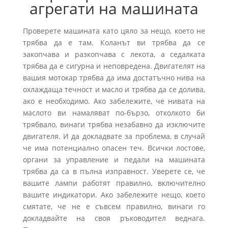
агрегати на машината
Проверете машината като цяло за нещо, което не
трябва да е там. Коланът ви трябва да се
закопчава и разкопчава с лекота, а седалката
трябва да е сигурна и неповредена. Двигателят на
вашия мотокар трябва да има достатъчно нива на
охлаждаща течност и масло и трябва да се долива,
ако е необходимо. Ако забележите, че нивата на
маслото ви намаляват по-бързо, отколкото би
трябвало, винаги трябва незабавно да изключите
двигателя. И да докладвате за проблема, в случай
че има потенциално опасен теч. Всички лостове,
органи за управление и педали на машината
трябва да са в пълна изправност. Уверете се, че
вашите лампи работят правилно, включително
вашите индикатори. Ако забележите нещо, което
смятате, че не е съвсем правилно, винаги го
докладвайте на своя ръководител веднага.