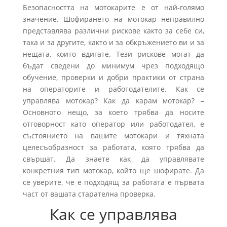
Безопасността на мотокарите е от най-голямо
значение. Шофирането на мотокар неправилно
представлява различни рискове както за себе си,
така и за другите, както и за обкръжението ви и за
нещата, които вдигате. Тези рискове могат да
бъдат сведени до минимум чрез подходящо
обучение, проверки и добри практики от страна
на операторите и работодателите. Как се
управлява мотокар? Как да карам мотокар? –
Основното нещо, за което трябва да носите
отговорност като оператор или работодател, е
състоянието на вашите мотокари и тяхната
целесъобразност за работата, която трябва да
свършат. Да знаете как да управлявате
конкретния тип мотокар, който ще шофирате. Да
се уверите, че е подходящ за работата е първата
част от вашата старателна проверка.
Как се управлява